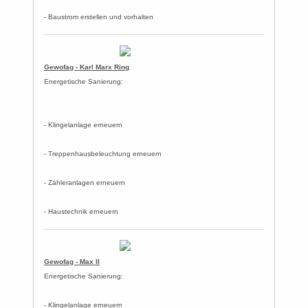
- Baustrom erstellen und vorhalten
Gewofag - Karl Marx Ring
Energetische Sanierung:
- Klingelanlage erneuern
- Treppenhausbeleuchtung erneuern
- Zähleranlagen erneuern
- Haustechnik erneuern
Gewofag - Max II
Energetische Sanierung:
- Klingelanlage erneuern