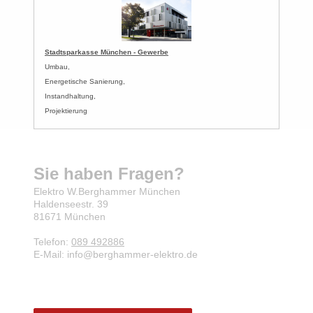
Stadtsparkasse München - Gewerbe
Umbau,
Energetische Sanierung,
Instandhaltung,
Projektierung
Sie haben Fragen?
Elektro W.Berghammer München
Haldenseestr.
39
81671
München
Telefon:
089 492886
E-Mail: info@berghammer-elektro.de