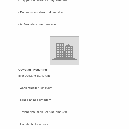
- Treppenhausbeleuchtung erneuern
- Baustrom erstellen und vorhalten
- Außenbeleuchtung erneuern
Gewofag - Nederling
Energetische Sanierung:
- Zähleranlagen erneuern
- Klingelanlage erneuern
- Treppenhausbeleuchtung erneuern
- Haustechnik erneuern